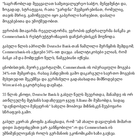
“საგრძნობლად შეეცვალათ სამეთვალყურეო საბჭო, მენეჯმენტი და,
ზოგადად, სტრატეგია, რათა “ვარდნა“ შეემცირებინათ, რომელიც,
თავის მხრივ, გამოწვეული იყო გაბერილი ხარჯებით, დაბალი
მოგებებითა და უმოქმედობით.
ევროპის მთავარმა რეგულატორმა, ევროპის ცენტრალურმა ბანკმა კი
Commerzbank-ს რესტრუქტურიზაციის დაჩქარებისკენ მოუწოდა.
გასული წლის აპრილში Deutsche Bank-თან ჩაშლილი შერწყმის შემდგომ,
Commerzbank-ის აქციები 50%-ით დაეცა. ანალიტიკოსები ელიან, რომ
ბანკი ამ და მომდევნო წელს, წამგებიანი იქნება.
ცნობისთვის, მეორე კვარტალში, Commerzbank-ის ოპერაციული მოგება
34%-ით შემცირდა, რასაც პანდემიის გამო დაკარგული საერთო მოგების
მეხუთედით შეკუმშვა და გერმანული გადასახადთა მიმწოდებელი
Wirecard-ის გაკოტრებაც დაემატა.
55 წლის კნოფი, Deutsche Bank-ს გასულ წელს შეუერთდა, მანამდე ის ორ
ათწლეულზე მეტხანს სადაზღვევო ჯგუფ Allianz-ში მუშაობდა, სადაც
“დაუნდობელი მენეჯერის“ სახელი მოიპოვა მიზნისკენ შეუპოვარი
სწრაფვის გამო.
გასულ კვირას კნოფმა განაცხადა, რომ “ამ ახალი დავალების მიმართ
დიდი პატივისცემით ვარ განწყობილი“-ო და Commerzbank-ის
უმნიშვნელოვანეს როლს გერმანიის ეკონომიკაში ხაზი გაუსვა.