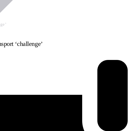
nge’
nsport ‘challenge’